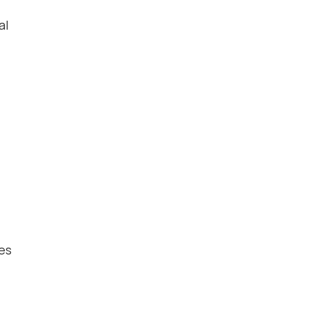
al
es