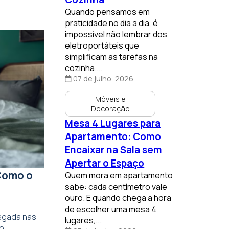
Quando pensamos em
praticidade no dia a dia, é
impossível não lembrar dos
eletroportáteis que
simplificam as tarefas na
cozinha....
07 de julho, 2026
Móveis e
Decoração
Mesa 4 Lugares para
Apartamento: Como
Encaixar na Sala sem
Apertar o Espaço
Como o
Quem mora em apartamento
sabe: cada centímetro vale
ouro. E quando chega a hora
de escolher uma mesa 4
isgada nas
lugares,...
,...