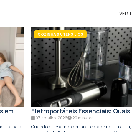
VER 
COZINHA & UTENSÍLIOS
s em...
Eletroportáteis Essenciais: Quais 
07 de julho, 2026
20 minutos
be: a sala
Quando pensamos em praticidade no dia a dia,