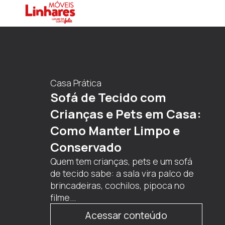
Cozinha & Utensílios
Eletroportáteis
Essenciais: Quais Não
Podem Faltar na sua
Cozinha
Quando pensamos em praticidade no
dia a dia, é impossível não lembrar
dos eletroportáteis que simplificam
as tarefas na cozinha....
Acessar conteúdo