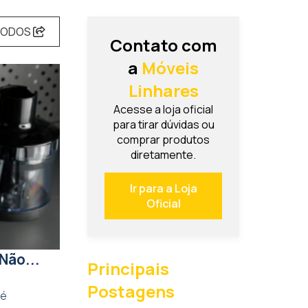
TODOS
Contato com
a
Móveis
Linhares
Acesse a loja oficial
para tirar dúvidas ou
comprar produtos
diretamente.
Ir para a Loja
Oficial
Não...
Principais
Postagens
 é