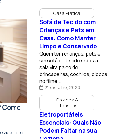
e
Casa Prática
Sofá de Tecido com
Crianças e Pets em
Casa: Como Manter
Limpo e Conservado
Quem tem crianças, pets e
um sofá de tecido sabe: a
sala vira palco de
brincadeiras, cochilos, pipoca
no filme...
21 de julho, 2026
Cozinha &
Utensílios
? Como
Eletroportáteis
Essenciais: Quais Não
Podem Faltar na sua
re aparece:
Cozinha