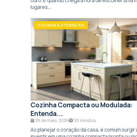
ouro. E quando chega a hora de escolher uma 
lugares,...
COZINHA & UTENSÍLIOS
Cozinha Compacta ou Modulada:
Entenda...
26 de maio, 2026
20 minutos
Ao planejar o coração da casa, é comum surgir 
investir em uma cozinha compacta pronta ou mo