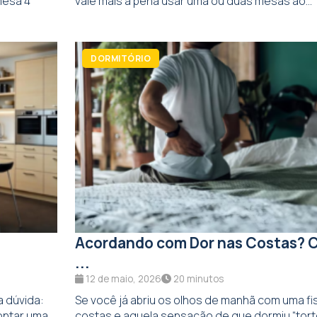
mesa 4
vale mais a pena usar uma ou duas mesas ao...
DORMITÓRIO
Acordando com Dor nas Costas? 
...
12 de maio, 2026
20 minutos
a dúvida:
Se você já abriu os olhos de manhã com uma f
ntar uma...
costas e aquela sensação de que dormiu “torto”