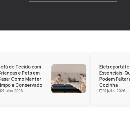
ofá de Tecido com
Eletroportátei
rianças e Pets em
Essenciais: Qu
asa: Como Manter
Podem Faltar n
impo e Conservado
Cozinha
21 julho, 2026
07 julho, 2026