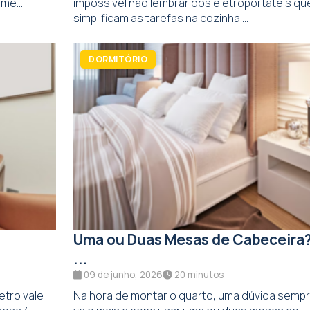
me...
impossível não lembrar dos eletroportáteis qu
simplificam as tarefas na cozinha....
DORMITÓRIO
:
Uma ou Duas Mesas de Cabeceira
...
09 de junho, 2026
20 minutos
tro vale
Na hora de montar o quarto, uma dúvida semp