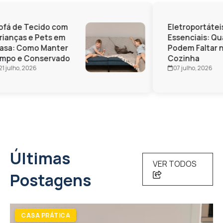
fá de Tecido com
Eletroportáteis
ianças e Pets em
Essenciais: Qua
sa: Como Manter
Podem Faltar n
mpo e Conservado
Cozinha
1 julho, 2026
07 julho, 2026
Últimas
VER TODOS
Postagens
CASA PRÁTICA