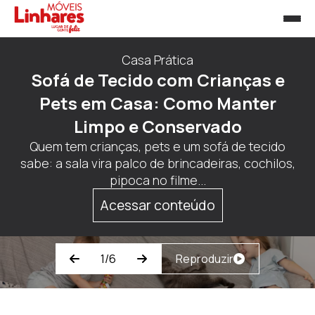
Cozinha & Utensílios
Eletroportáteis Essenciais: Quais
Não Podem Faltar na sua Cozinha
Quando pensamos em praticidade no dia a dia, é
impossível não lembrar dos eletroportáteis que
simplificam as tarefas na cozinha....
Acessar conteúdo
2/6
Reproduzir