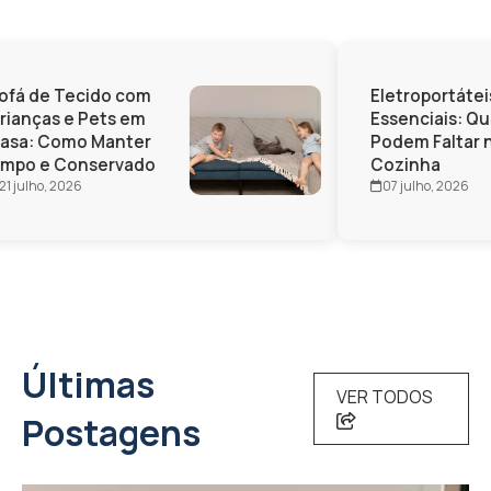
fá de Tecido com
Eletroportátei
ianças e Pets em
Essenciais: Qu
asa: Como Manter
Podem Faltar n
mpo e Conservado
Cozinha
1 julho, 2026
07 julho, 2026
Últimas
VER TODOS
Postagens
CASA PRÁTICA