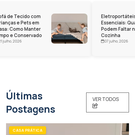
fá de Tecido com
Eletroportáteis
ianças e Pets em
Essenciais: Qua
sa: Como Manter
Podem Faltar n
mpo e Conservado
Cozinha
1 julho, 2026
07 julho, 2026
Últimas
VER TODOS
Postagens
CASA PRÁTICA