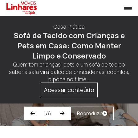
Cozinha & Utensílios
Eletroportáteis Essenciais: Quais
Não Podem Faltar na sua Cozinha
Quando pensamos em praticidade no dia a dia, é
impossível não lembrar dos eletroportáteis que
simplificam as tarefas na cozinha....
Acessar conteúdo
2/6
Reproduzir