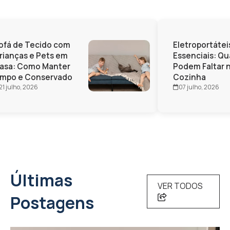
fá de Tecido com
Eletroportáteis
ianças e Pets em
Essenciais: Qu
sa: Como Manter
Podem Faltar n
mpo e Conservado
Cozinha
1 julho, 2026
07 julho, 2026
Últimas
VER TODOS
Postagens
CASA PRÁTICA