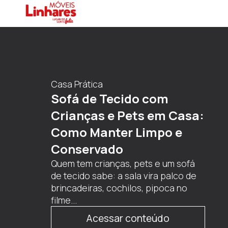
Cozinha & Utensílios
Eletroportáteis
Essenciais: Quais Não
Podem Faltar na sua
Cozinha
Quando pensamos em praticidade no
dia a dia, é impossível não lembrar
dos eletroportáteis que simplificam
as tarefas na cozinha....
Acessar conteúdo