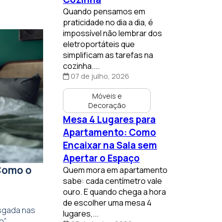
Quando pensamos em
praticidade no dia a dia, é
impossível não lembrar dos
eletroportáteis que
simplificam as tarefas na
cozinha....
07 de julho, 2026
Móveis e
Decoração
Mesa 4 Lugares para
Apartamento: Como
Encaixar na Sala sem
Apertar o Espaço
Como o
Quem mora em apartamento
sabe: cada centímetro vale
ouro. E quando chega a hora
de escolher uma mesa 4
isgada nas
lugares,...
,...