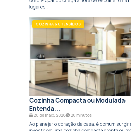
ouro. E quando chega a hora de escolher uma 
lugares,...
COZINHA & UTENSÍLIOS
Cozinha Compacta ou Modulada:
Entenda...
26 de maio, 2026
20 minutos
Ao planejar o coração da casa, é comum surgir 
investir em uma cozinha compacta pronta ou mo