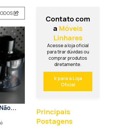
TODOS
Contato com
a
Móveis
Linhares
Acesse a loja oficial
para tirar dúvidas ou
comprar produtos
diretamente.
Ir para a Loja
Oficial
Não...
Principais
Postagens
 é