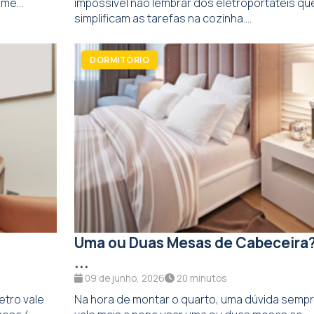
me...
impossível não lembrar dos eletroportáteis qu
simplificam as tarefas na cozinha....
DORMITÓRIO
:
Uma ou Duas Mesas de Cabeceira
...
09 de junho, 2026
20 minutos
tro vale
Na hora de montar o quarto, uma dúvida semp