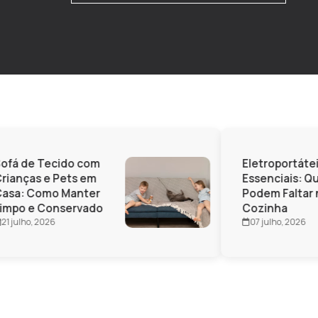
ofá de Tecido com
Eletroportátei
ianças e Pets em
Essenciais: Qu
asa: Como Manter
Podem Faltar n
impo e Conservado
Cozinha
1 julho, 2026
07 julho, 2026