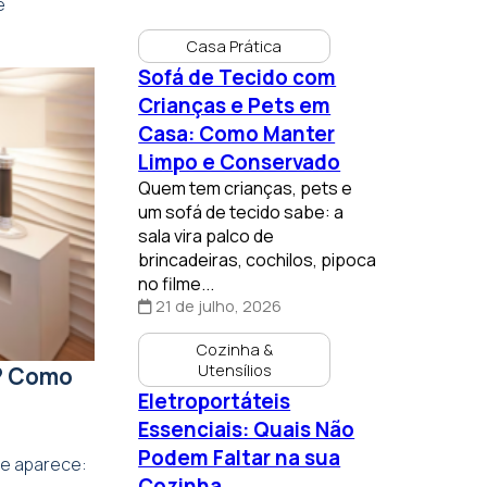
e
Casa Prática
Sofá de Tecido com
Crianças e Pets em
Casa: Como Manter
Limpo e Conservado
Quem tem crianças, pets e
um sofá de tecido sabe: a
sala vira palco de
brincadeiras, cochilos, pipoca
no filme...
21 de julho, 2026
Cozinha &
Utensílios
? Como
Eletroportáteis
Essenciais: Quais Não
Podem Faltar na sua
re aparece:
Cozinha