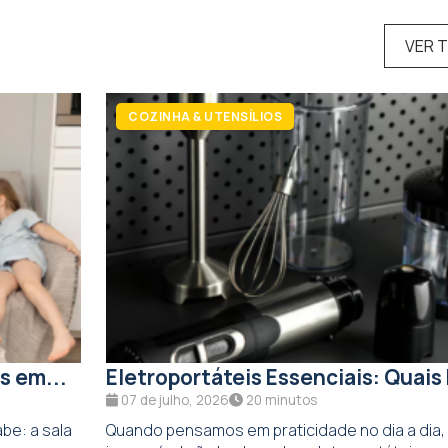
VER 
COZINHA & UTENSÍLIOS
s em...
Eletroportáteis Essenciais: Quais 
07 de julho, 2026
20 minutos
be: a sala
Quando pensamos em praticidade no dia a dia,