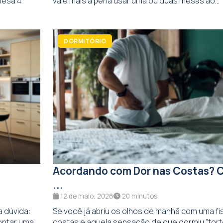
mesa 4
vale mais a pena usar uma ou duas mesas ao...
DORMITÓRIO
Acordando com Dor nas Costas? 
...
12 de maio, 2026
20 minutos
a dúvida:
Se você já abriu os olhos de manhã com uma f
ntar uma...
costas e aquela sensação de que dormiu “torto”